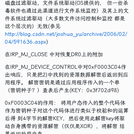
磁盘过滤驱动、文件系统驱动(OS提供的， 但一些杀
毒软件也通过此渠道进行文件系统监控）及其上的文
件系统过滤驱动（大多数文件访问控制和监控 都是
这个层次的）无效(参见
http://blog.csdn.net/joshua_yu/archive/2006/02/
04/591636.aspx
)
在IRP_MJ_CLOSE 中对恢复DR0上的附加
在IRP_MJ_DEVICE_CONTROL中对0xF0003C04作
出响应，只是把2)中找到的资源数据解密后返回到应
用程序。 解密密钥是通过应用程序传入的一个串
（密钥种子？）查表后产生(KEY：0x3f702d98)
0xF0003C04的作用： 将用户态传入的整个代码体
作为密钥种子对这个代码体进行类似于校验和的运算
后得 到4字节的解密KEY，然后使用此解密key将驱
动自身携带的资源解密（仅仅是XOR），将解密 结
果返回给用户态。