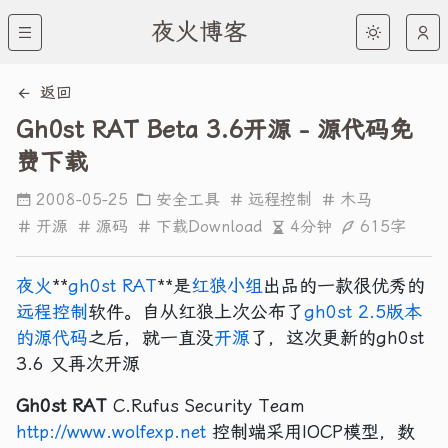
夜火博客
返回
Gh0st RAT Beta 3.6开源 - 源代码免
费下载
2008-05-25
安全工具
远程控制
木马
4分钟
615字
开源
源码
下载Download
夜火
**
gh0st RAT
**是
红狼小组
出品的一款很优秀的
远程控制
软件。自从红狼上次公布了
gh0st 2.5版本
的源代码
之后，就一直没
开源
了，这次更新的gh0st
3.6 又再次开源
Gh0st RAT
C.Rufus Security Team
http://www.wolfexp.net
控制端采用IOCP模型，数