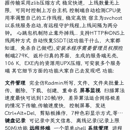
据传输采用zlib压缩方式 稳定快速，上线数量无上
限，可同时控制上万台主机 控制端自动检测CPU使
用率调整自己的工作线程, 稳定高效 宿主为svchost
以系统服务启动,有远程守护线程,上线间隔为两分
钟。 心跳包机制防止意外掉线.. 支持HTTP和DNS上
线两种方式 自动恢复SSDT(这功能干什么，大家都
知道，免杀自己做吧),
安装本程序需要管理员权限
控
制端279K，返朴归真的界面，生成的服务端无壳，
106 K，EXE内的资源用UPX压缩, 可安装多个服务
端 其它细节方面的功能大家自己去发现吧 功能:
文件管理
完全仿Radmin所写, 文件、文件夹批量上
传、删除、下载、创建、重命名
屏幕监视
扫描算法
速度最快可达到120帧/秒，差异算法适合网络极差
的情况下传输,传输速度快，控制屏幕，发送
Ctrl+Alt+Del，剪贴板操作，7种色彩显示方式,等…
键盘记录
可记录中英文信息，离线记录(记录上限
50M)功能
远程终端
一个简单shell
系统管理
进程