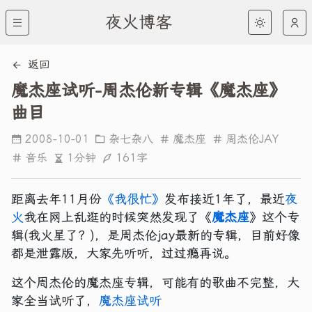
夜火博客
返回
魔杰座试听-周杰伦新专辑《魔杰座》
曲目
2008-10-01
杂七杂八
魔杰座
周杰伦JAY
1分钟
161字
音乐
距离去年11月份
《我很忙》
发布接近1年了，最近
夜
火
我在网上乱逛的时候突然发现了《
魔杰座
》这个专
辑(我火星了？)，是周杰伦jay最新的专辑，目前好像
都是泄露版，大家先听听，过过瘾再说。
这个周杰伦的魔杰座专辑，可能有的歌曲不完整，大
家全当试听了，
魔杰座试听