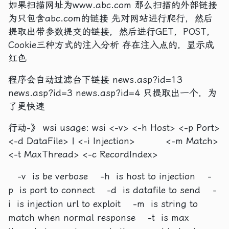
如果扫描网址为www.abc.com 那么扫描的外部链接
为只包含abc.com的链接 先对网站进行爬行，然后
提取出带参数提交的链接，然后进行GET，POST，
Cookie三种方式的注入分析 存在注入点的，显示成
红色
程序会自动过滤台下链接 news.asp?id=13
news.asp?id=3 news.asp?id=4 只提取出一个，为
了更快速
行动-》 wsi usage: wsi <-v> <-h Host> <-p Port>
<-d DataFile> | <-i Injection> <-m Match>
<-t MaxThread> <-c RecordIndex>
-v is be verbose -h is host to injection -
p is port to connect -d is datafile to send -
i is injection url to exploit -m is string to
match when normal response -t is max